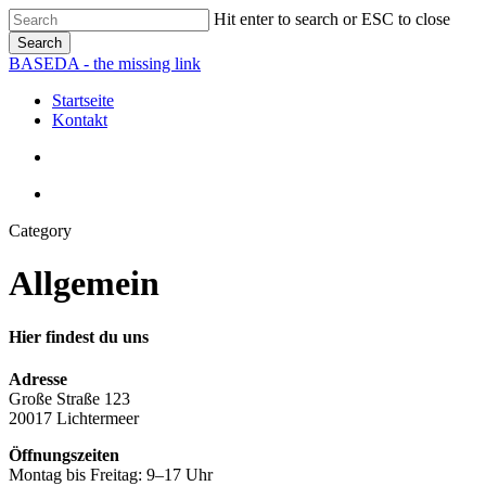
Skip
Hit enter to search or ESC to close
to
Search
main
Close
BASEDA - the missing link
content
Search
search
Menu
Startseite
Kontakt
search
Menu
Category
Allgemein
Hier findest du uns
Adresse
Große Straße 123
20017 Lichtermeer
Öffnungszeiten
Montag bis Freitag: 9–17 Uhr